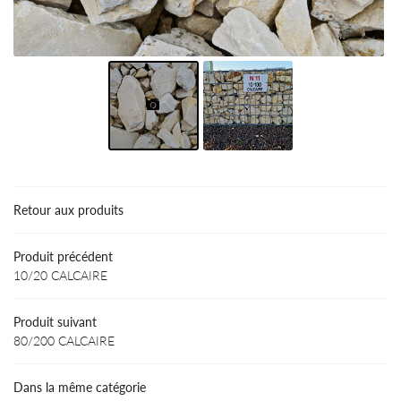
Une questio
Accueil
os activités
02 54 34 91 
oux de décoration
Galerie
Retour aux produits
Avis
Produit précédent
10/20 CALCAIRE
Actualités
Restez infor
Contact
Produit suivant
INSCRIPTION NEWS
80/200 CALCAIRE
Dans la même catégorie