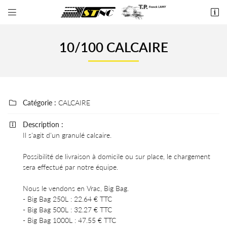


9 L'aiguillon
36250 Niherne
10/100 CALCAIRE
02 54 34 91 12
Catégorie :
CALCAIRE

Description :

Il s'agit d'un granulé calcaire.
Adresse email de réception

Possibilité de livraison à domicile ou sur place, le chargement
sera effectué par notre équipe.
En cochant cette case, vous consentez à recevoir nos propositions commerciales à
l'adresse email indiqué ci-dessus. Vous pouvez vous désinscrire à tout moment en utilisant
Nous le vendons en Vrac, Big Bag.
le formulaire de désinscription
.
- Big Bag 250L : 22.64 € TTC
- Big Bag 500L : 32.27 € TTC
INSCRIPTION
- Big Bag 1000L : 47.55 € TTC