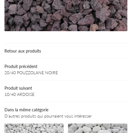
Une questio
Accueil
os activités
02 54 34 91 
oux de décoration
Retour aux produits
Galerie
Produit précédent
Avis
20/40 POUZZOLANE NOIRE
Actualités
Restez infor
Produit suivant
Contact
10/40 ARDOISE
INSCRIPTION NEWS
Dans la même catégorie
D'autres produits qui pourraient vous intéresser