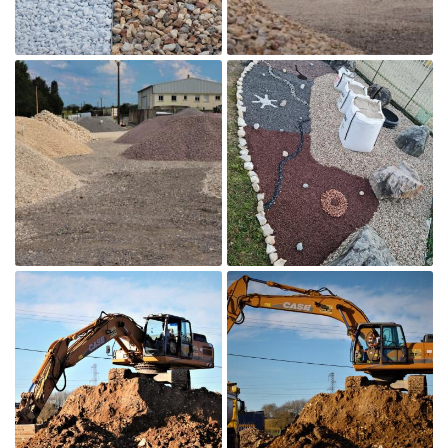
Galerie
Avis
Actualités
Restez infor
Contact

INSCRIPTION NEWS
Agrandir la photo

Agrandir la photo