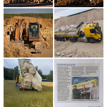

Agrandir la photo

Agrandir la photo