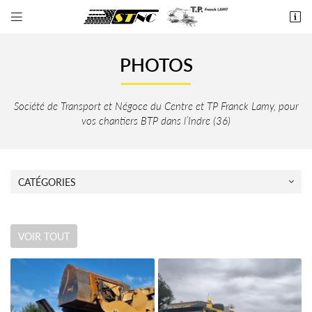


9 L'aiguillon
36250 Niherne
PHOTOS
02 54 34 91 12
Société de Transport et Négoce du Centre et TP Franck Lamy,
pour
vos chantiers BTP dans l’Indre (36)
CATÉGORIES
Adresse email de réception

VOIR TOUT
En cochant cette case, vous consentez à recevoir nos propositions commerciales à
l'adresse email indiqué ci-dessus. Vous pouvez vous désinscrire à tout moment en utilisant
le formulaire de désinscription
.
INSCRIPTION