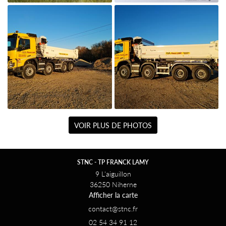

Agrandir la photo
VOIR PLUS DE PHOTOS

STNC - TP FRANCK LAMY
Agrandir la photo
9 L'aiguillon
36250 Niherne
Afficher la carte
02 54 34 91 12