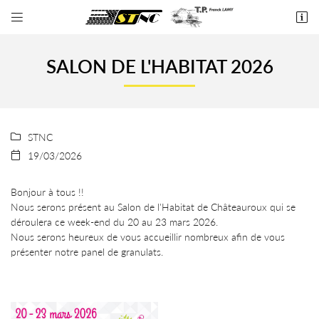


9 L'aiguillon
36250 Niherne
SALON DE L'HABITAT 2026
02 54 34 91 12
STNC

19/03/2026

Bonjour à tous !!
Nous serons présent au Salon de l'Habitat de Châteauroux qui se
Adresse email de réception

déroulera ce week-end du 20 au 23 mars 2026.
Nous serons heureux de vous accueillir nombreux afin de vous
En cochant cette case, vous consentez à recevoir nos propositions commerciales à
présenter notre panel de granulats.
l'adresse email indiqué ci-dessus. Vous pouvez vous désinscrire à tout moment en utilisant
le formulaire de désinscription
.
INSCRIPTION