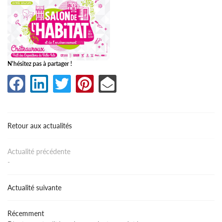
N'hésitez pas à partager !
Retour aux actualités
Une questio
Actualité précédente
Accueil
-
os activités
02 54 34 91 
Actualité suivante
oux de décoration
Récemment
Galerie