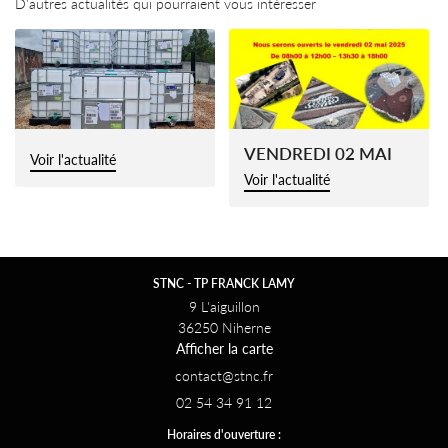
D'autres actualités qui pourraient vous intéresser
Avis
Actualités
Restez infor
Contact
INSCRIPTION NEWS
VENDREDI 02 MAI
Voir l'actualité
Voir l'actualité
STNC - TP FRANCK LAMY
9 L'aiguillon
36250 Niherne
Afficher la carte
02 54 34 91 12
Horaires d'ouverture :